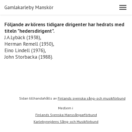
Gamlakarleby Manskör
Följande av körens tidigare dirigenter har hedrats med
titeln "hedersdirigent".
J.A.Lybäck (1938),
Herman Remell (1950),
Eino Lindell (1976),
John Storbacka (1988).
Sidan tillhandahålls av
Finlands svenska sång- och musikförbund
Medlem i
Finlands Svenska Manssångarförbund
Karlebynejdens Sång- och Musikförbund