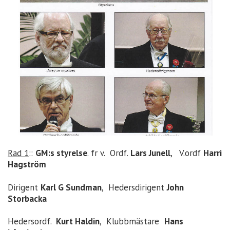
Rad 1
::
GM:s styrelse
. fr v. Ordf.
Lars Junell
, V.ordf
Harri
Hagström
Dirigent
Karl G Sundman
, Hedersdirigent
John
Storbacka
Hedersordf.
Kurt Haldin
, Klubbmästare
Hans