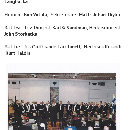
Långbacka
Ekonom
Kim Viitala
, Sekreterare
Matts-Johan Thylin
Rad två:
fr v. Dirigent
Karl G Sundman
, Hedersdirigent
John Storbacka
Rad tre:
fr v.Ordförande
Lars Junell
, Hedersordförande
Kurt Haldin