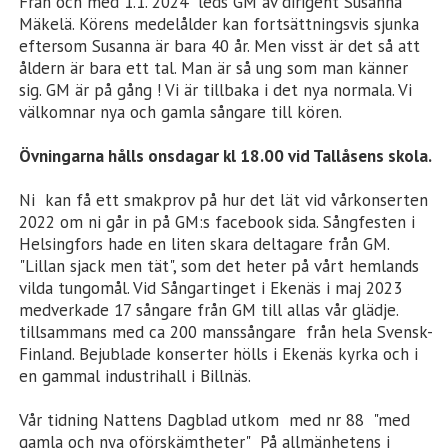
Från och med 1.1. 2024 leds GM av dirigent Susanna
Mäkelä. Körens medelålder kan fortsättningsvis sjunka
eftersom Susanna är bara 40 år. Men visst är det så att
åldern är bara ett tal. Man är så ung som man känner
sig. GM är på gång ! Vi är tillbaka i det nya normala. Vi
välkomnar nya och gamla sångare till kören.
Övningarna hålls onsdagar kl 18.00 vid Tallåsens skola.
Ni kan få ett smakprov på hur det lät vid vårkonserten
2022 om ni går in på GM:s facebook sida. Sångfesten i
Helsingfors hade en liten skara deltagare från GM.
"Lillan sjack men tät", som det heter på vårt hemlands
vilda tungomål. Vid Sångartinget i Ekenäs i maj 2023
medverkade 17 sångare från GM till allas vår glädje.
tillsammans med ca 200 manssångare från hela Svensk-
Finland. Bejublade konserter hölls i Ekenäs kyrka och i
en gammal industrihall i Billnäs.
Vår tidning Nattens Dagblad utkom med nr 88 "med
gamla och nya oförskämtheter" På allmänhetens i