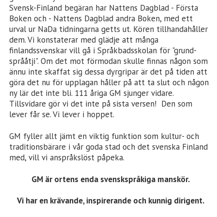
Svensk-Finland begäran har Nattens Dagblad - Första
Boken och - Nattens Dagblad andra Boken, med ett
urval ur NaDa tidningarna getts ut. Kören tillhandahåller
dem. Vi konstaterar med glädje att många
finlandssvenskar vill gå i Språkbadsskolan för "grund-
språåtji". Om det mot förmodan skulle finnas någon som
ännu inte skaffat sig dessa dyrgripar är det på tiden att
göra det nu för upplagan håller på att ta slut och någon
ny lär det inte bli. 111 åriga GM sjunger vidare.
Tillsvidare gör vi det inte på sista versen! Den som
lever får se. Vi lever i hoppet.
GM fyller allt jämt en viktig funktion som kultur- och
traditionsbärare i vår goda stad och det svenska Finland
med, vill vi anspråkslöst påpeka.
GM är ortens enda svenskspråkiga manskör.
Vi har en krävande, inspirerande och kunnig dirigent.